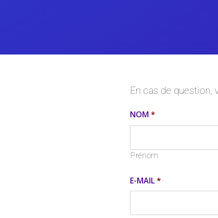
En cas de question, 
NOM
*
Prénom
E-MAIL
*